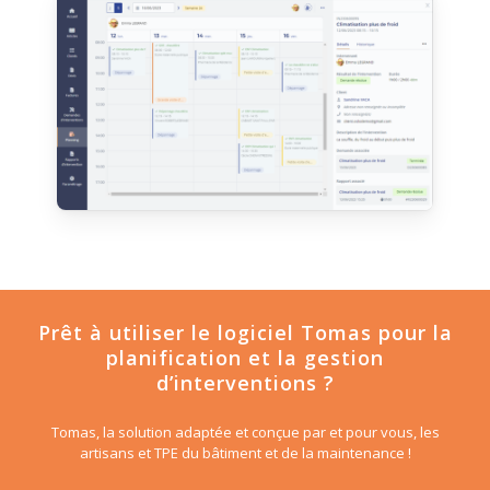
Prêt à utiliser le logiciel Tomas pour la
planification et la gestion
d’interventions ?
Tomas, la solution adaptée et conçue par et pour vous, les
artisans et TPE du bâtiment et de la maintenance !