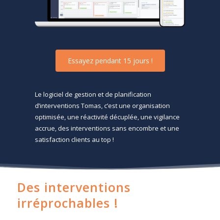
E
s
s
a
y
e
z
p
e
n
d
a
n
t
1
5
j
o
u
r
s
!
Le logiciel de gestion et de planification
d’interventions Tomas, c’est une organisation
optimisée, une réactivité décuplée, une vigilance
accrue, des interventions sans encombre et une
satisfaction clients au top !
Des interventions
irréprochables !